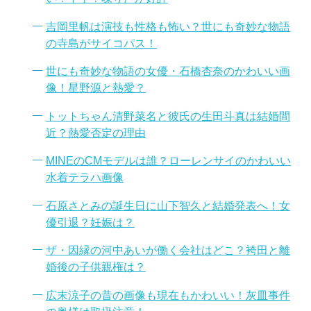
吉岡里帆は演技も性格も怖い？世にも奇妙な物語
の寺島がサイコパス！
世にも奇妙な物語の女優・石橋杏奈のかわいい画
像！星野源と熱愛？
トットちゃん清野菜名と彼氏の生田斗真は結婚間
近？熱愛否定の理由
MINEのCMモデルは誰？ローレンサイのかわいい
水着テラハ画像
石原さとみの誕生日に山下智久と結婚発表へ！女
優引退？妊娠は？
ザ・因縁の河中あいが働く会社はどこ？袴田と離
婚後の子供親権は？
広末涼子の昔の画像も現在もかわいい！灰皿事件