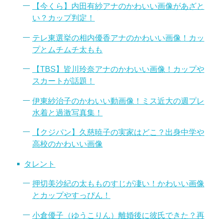
【今くら】内田有紗アナのかわいい画像があざと
い？カップ判定！
テレ東選挙の相内優香アナのかわいい画像！カッ
プとムチムチ太もも
【TBS】皆川玲奈アナのかわいい画像！カップや
スカートが話題！
伊東紗治子のかわいい動画像！ミス近大の週プレ
水着と過激写真集！
【クジパン】久慈暁子の実家はどこ？出身中学や
高校のかわいい画像
タレント
押切美沙紀の太もものすじが凄い！かわいい画像
とカップやすっぴん！
小倉優子（ゆうこりん）離婚後に彼氏できた？再