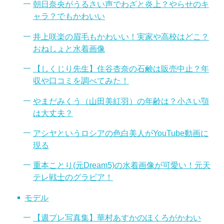
朝日奈央がうるさい声でわざと炎上？やらせのキ
ャラ？でもかわいい
井上咲楽の眉毛もかわいい！実家や高校はどこ？
おねしょと水着画像
【しくじり先生】住谷杏奈の石鹸は販売中止？年
収や口コミを調べてみた！
やまだみくう（山田美紅羽）の年齢は？小さい顎
は大丈夫？
アシヤというロシアの色白美人がYouTube動画に
現る
重本ことり(元Dream5)の水着画像が可愛い！元天
テレ戦士のグラビア！
モデル
【週プレ写真集】華村あすかのほくろがかわい