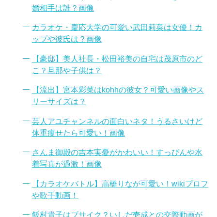
婚相手は誰？画像
カラオケ・慶応大学の可愛い武田莉菜は女優！カ
ップや彼氏は？画像
【豪邸】美人社長・松田裕美の自宅は茂原市のど
こ？旦那や子供は？
【流出】宮本彩菜はkohhの彼女？可愛い画像やス
リーサイズは？
芸人アユチャンネルの面白いネタ！うるさいけど
体重痩せたら可愛い！画像
さんま御殿の吉本実憂がかわいい！すっぴんや水
着写真が過激！画像
【カラオケバトル】高橋りなが可愛い！wikiプロフ
や歌手動画！
飯村貴子はブサイク？いしだ壱成との交際動画が