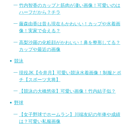
竹内智香のカップと筋肉が凄い画像！可愛いのは
ハーフだから？チラ
藤森由香は昔も現在もかわいい！カップや水着画
像！実家で会える？
高梨沙羅の化粧顔がかわいい！鼻を整形してる？
カップや最近の画像
競泳
現役JK【今井月】可愛い競泳水着画像！制服とポ
チ【スポーツ大将】
【競泳の大橋悠依】可愛い画像！竹内結子似？
野球
【女子野球でホームラン】川端友紀の年俸や成績
は？可愛い私服画像