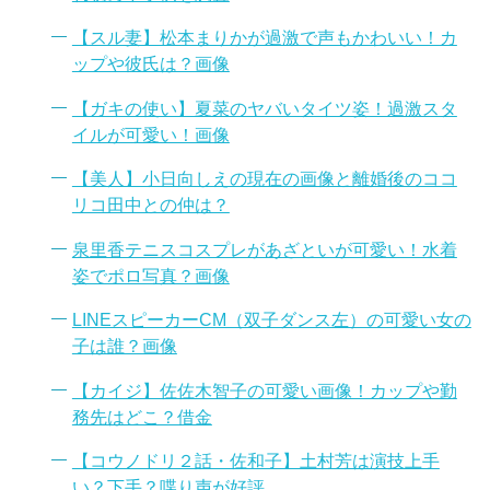
【スル妻】松本まりかが過激で声もかわいい！カ
ップや彼氏は？画像
【ガキの使い】夏菜のヤバいタイツ姿！過激スタ
イルが可愛い！画像
【美人】小日向しえの現在の画像と離婚後のココ
リコ田中との仲は？
泉里香テニスコスプレがあざといが可愛い！水着
姿でポロ写真？画像
LINEスピーカーCM（双子ダンス左）の可愛い女の
子は誰？画像
【カイジ】佐佐木智子の可愛い画像！カップや勤
務先はどこ？借金
【コウノドリ２話・佐和子】土村芳は演技上手
い？下手？喋り声が好評