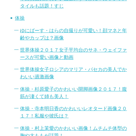
タイルも話題！すじ
体操
ゆにばーす・はらの自撮りが可愛い！顔マネと年
齢やカップは？画像
世界体操２０１７女子平均台のサネ・ウェイファ
ースが可愛い画像と動画
世界体操女子ロシアのマリア・パセカの美人でか
わいい過激画像
体操・杉原愛子のかわいい開脚画像２０１７！腹
筋が凄くて姉も美人！
体操・寺本明日香のかわいいレオタード画像２０
１７！私服や彼氏は？
体操・村上茉愛のかわいい画像！ムチムチ体型の
胸や太ももが話題！