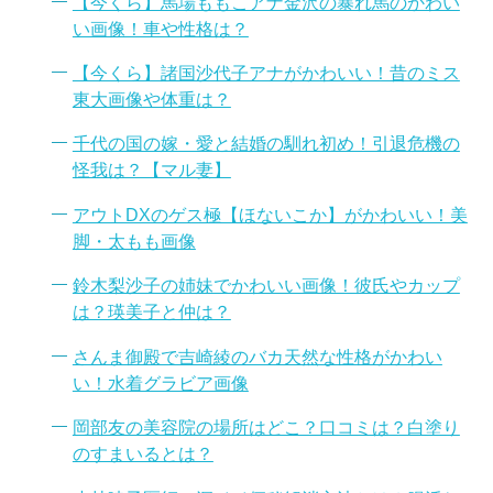
【今くら】馬場ももこアナ金沢の暴れ馬のかわい
い画像！車や性格は？
【今くら】諸国沙代子アナがかわいい！昔のミス
東大画像や体重は？
千代の国の嫁・愛と結婚の馴れ初め！引退危機の
怪我は？【マル妻】
アウトDXのゲス極【ほないこか】がかわいい！美
脚・太もも画像
鈴木梨沙子の姉妹でかわいい画像！彼氏やカップ
は？瑛美子と仲は？
さんま御殿で吉崎綾のバカ天然な性格がかわい
い！水着グラビア画像
岡部友の美容院の場所はどこ？口コミは？白塗り
のすまいるとは？