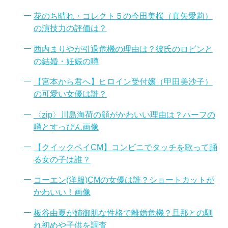
花のち晴れ・コレクト５の今田美桜（真矢愛莉）
の演技力の評価は？
西内まりやが引退危機の理由は？彼氏のロビンと
の結婚・妊娠の噂
【宮本から君へ】ヒロイン受付嬢（甲田美沙子）
の可愛い女優は誰？
〈zip〉川島海荷の顔がかわいい理由は？ハーフの
噂とすっぴん画像
【クイックペイCM】コンビニでタッチを歌って踊
る女の子は誰？
コーエン(洋服)CMの女優は誰？ショートカットが
かわいい！画像
板谷由夏が姉御肌な性格で離婚危機？旦那との馴
れ初めや子供を調査