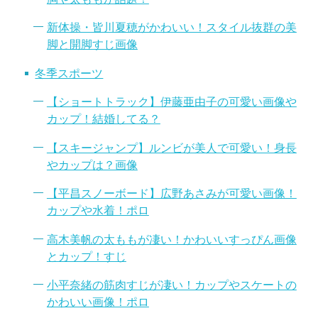
新体操・皆川夏穂がかわいい！スタイル抜群の美
脚と開脚すじ画像
冬季スポーツ
【ショートトラック】伊藤亜由子の可愛い画像や
カップ！結婚してる？
【スキージャンプ】ルンビが美人で可愛い！身長
やカップは？画像
【平昌スノーボード】広野あさみが可愛い画像！
カップや水着！ポロ
高木美帆の太ももが凄い！かわいいすっぴん画像
とカップ！すじ
小平奈緒の筋肉すじが凄い！カップやスケートの
かわいい画像！ポロ