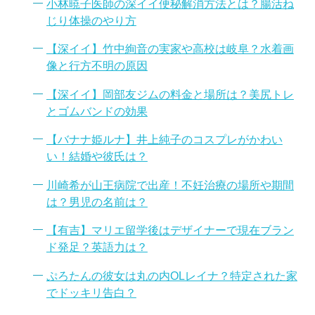
小林暁子医師の深イイ便秘解消方法とは？腸活ね
じり体操のやり方
【深イイ】竹中絢音の実家や高校は岐阜？水着画
像と行方不明の原因
【深イイ】岡部友ジムの料金と場所は？美尻トレ
とゴムバンドの効果
【バナナ姫ルナ】井上純子のコスプレがかわい
い！結婚や彼氏は？
川崎希が山王病院で出産！不妊治療の場所や期間
は？男児の名前は？
【有吉】マリエ留学後はデザイナーで現在ブラン
ド発足？英語力は？
ぷろたんの彼女は丸の内OLレイナ？特定された家
でドッキリ告白？