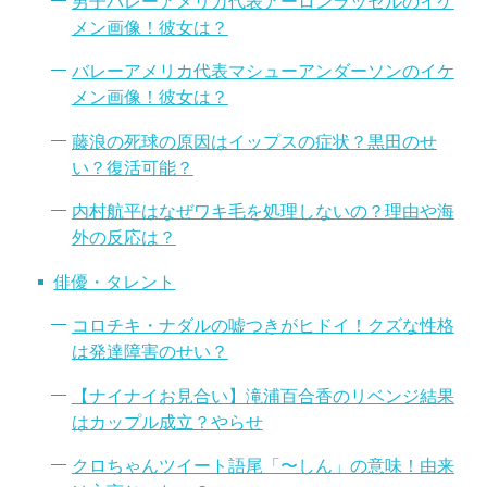
男子バレーアメリカ代表アーロンラッセルのイケ
メン画像！彼女は？
バレーアメリカ代表マシューアンダーソンのイケ
メン画像！彼女は？
藤浪の死球の原因はイップスの症状？黒田のせ
い？復活可能？
内村航平はなぜワキ毛を処理しないの？理由や海
外の反応は？
俳優・タレント
コロチキ・ナダルの嘘つきがヒドイ！クズな性格
は発達障害のせい？
【ナイナイお見合い】滝浦百合香のリベンジ結果
はカップル成立？やらせ
クロちゃんツイート語尾「〜しん」の意味！由来