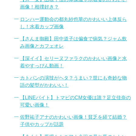
画像！相撲好き？
ロンハー運動会の都丸紗也華のかわいい上体反ら
し！水着カップ画像
【さんま御殿】田中道子は偏食で病気？ジャム飲
み画像とカフェオレ
【深イイ】セリーヌファラクのかわいい画像と水
着やすっぴん動画！
カトパンの演技がヘタ？うまい？世にも奇妙な物
語の髪型がかわいい！
【LINEバイト】トマピのCM女優は誰？足立佳奈の
可愛い画像！
佐野祐子アナのかわいい画像！貧乏を経て結婚？
子供やカップが話題