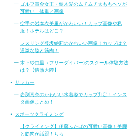
ゴルフ賞金女王・鈴木愛のムチムチ太ももヘソが
可愛い！体重と画像
空手の岩本衣美里がかわいい！カップ画像や私
服！ホテルはどこ？
レスリング登坂絵莉のかわいい画像！カップは？
過激な脇と筋肉！
木下紗由里（フリーダイバー)のスクール体験方法
は？【情熱大陸】
サッカー
岩渕真奈のかわいい水着姿でカップ判定！インス
タ画像まとめ！
スポーツクライミング
【クライミング】伊藤ふたばの可愛い画像！美脚
と筋肉が話題！ちら