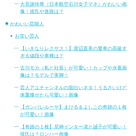
大見謝伶華（日本航空石川女子マネ）かわいい画
像！彼氏や進路は？
かわいい芸能人
お笑い芸人
【いきなりレクサス！】渡辺直美の愛車の高級す
ぎる値段や車種は？
古川モカ（私と社長）が可愛い！カップや水着画
像は？モデルで美脚！
芸人アユチャンネルの面白いネタ！うるさいけど
体重痩せたら可愛い！画像
【ガンバレルーヤ】まひる＆よしこの奇跡の１枚
が可愛い！画像
【奇跡の１枚】尼神インター渚と誠子が可愛い！
彼氏は？ロンハー画像