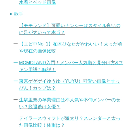
水着とベッド画像
歌手
【モモランド】可愛いナンシーはスタイル良いの
に足が太いって本当？
【エビ中No. 1】柏木ひなたがかわいい！太った頃
や現在の画像比較
MOMOLAND入門！メンバー人気順と見分け方&フ
ァン用語も解説！
東京ゲゲゲイゆうゆ（YUYU）可愛い画像とすっ
ぴん！カップは？
生駒里奈の卒業理由は不人気や不仲メンバーのせ
い？脱退後は女優？
テイラースウィフトが激太り？スレンダーと太っ
た画像比較！体重は？