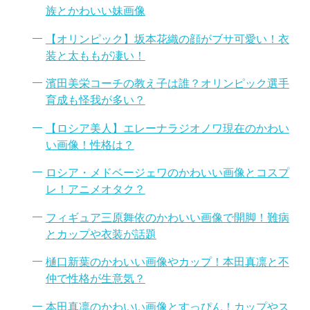
族とかわいい妹画像
【オリンピック】坂本花織の顔がブサ可愛い！衣
装と太ももが凄い！
濱田美栄コーチの教え子は誰？オリンピック選手
育成も怪我が多い？
【ロシア美人】エレーナラジオノワ現在のかわい
い画像！性格は？
ロシア・メドベージェワのかわいい画像とコスプ
レ！アニメオタク？
フィギュア三原舞依のかわいい画像で開脚！難病
とカップや衣装が話題
樋口新葉のかわいい画像やカップ！本田真凛と不
仲で性格が生意気？
本田真凛のかわいい画像とすっぴん！カップやス