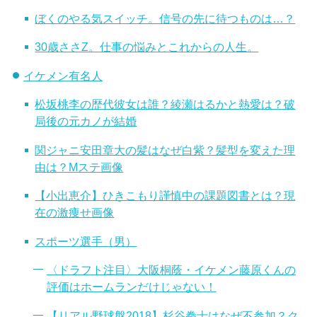
ぼくのやる気スイッチ。信号の先に待つものは…？
30歳ささZ。仕事の悩みとこれからの人生。
イケメン有名人
松坂桃李の歴代彼女は誰？綾瀬はるかと熱愛は？破
局後の元カノが結婚
関ジャニ安田章大の髪はなぜ白紫？髪型を変えた理
由は？Mステ画像
【小出恵介】ひきこもり謹慎中の課題図書とは？現
在の激痩せ画像
スポーツ選手（男）
〈ドラフト注目〉大阪桐蔭・イケメン藤原くんの
評価はホームランだけじゃない！
【リアル野球盤2018】杉谷拳士はなぜ不参加？ク