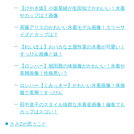
【けやき坂】小坂菜緒が生田似でかわいい！水着
やカップは？画像
斉藤アリスのかわいい水着モデル画像！スリーサ
イズとカップは？
【れいぽよ】おバカな土屋怜菜の水着が可愛い！
すっぴん画像と妹！
【ロンハー】堀田茜の体操服がかわいい！水着や
美脚画像！性格悪い？
ロンハー【くみっきー】かわいい水着画像！体操
服で美脚！すっぴん
田中道子のスタイル抜群な水着姿画像！偏食でも
カップはスゴい！
ささZが思うこと