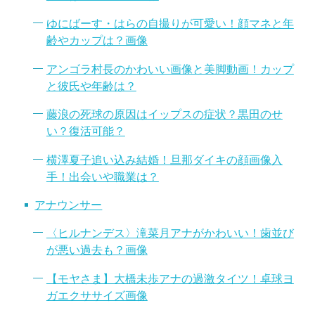
ゆにばーす・はらの自撮りが可愛い！顔マネと年
齢やカップは？画像
アンゴラ村長のかわいい画像と美脚動画！カップ
と彼氏や年齢は？
藤浪の死球の原因はイップスの症状？黒田のせ
い？復活可能？
横澤夏子追い込み結婚！旦那ダイキの顔画像入
手！出会いや職業は？
アナウンサー
〈ヒルナンデス〉滝菜月アナがかわいい！歯並び
が悪い過去も？画像
【モヤさま】大橋未歩アナの過激タイツ！卓球ヨ
ガエクササイズ画像