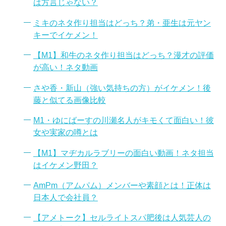
は方言じゃない？
ミキのネタ作り担当はどっち？弟・亜生は元ヤン
キーでイケメン！
【M1】和牛のネタ作り担当はどっち？漫才の評価
が高い！ネタ動画
さや香・新山（強い気持ちの方）がイケメン！後
藤と似てる画像比較
M1・ゆにばーすの川瀬名人がキモくて面白い！彼
女や実家の噂とは
【M1】マヂカルラブリーの面白い動画！ネタ担当
はイケメン野田？
AmPm（アムパム）メンバーや素顔とは！正体は
日本人で会社員？
【アメトーク】セルライトスパ肥後は人気芸人の