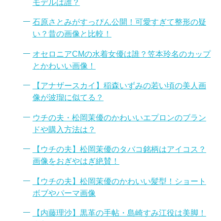
モデルは誰？
石原さとみがすっぴん公開！可愛すぎて整形の疑
い？昔の画像と比較！
オセロニアCMの水着女優は誰？笠本玲名のカップ
とかわいい画像！
【アナザースカイ】稲森いずみの若い頃の美人画
像が波瑠に似てる？
ウチの夫・松岡茉優のかわいいエプロンのブラン
ドや購入方法は？
【ウチの夫】松岡茉優のタバコ銘柄はアイコス？
画像をおぎやはぎ絶賛！
【ウチの夫】松岡茉優のかわいい髪型！ショート
ボブやパーマ画像
【内藤理沙】黒革の手帖・島崎すみ江役は美脚！