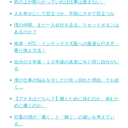
机の上が散らかっていれば仕事は進まない。
人を幸せにして目立つか、不快にさせて目立つか
僕の仲間、また一人会社を去る。リセットボタンは
あるのか？
南港・ATC・インテックス大阪への最適な行き方・
乗り換え方法！
自分の５年後・１０年後の未来に今と同じ自分がい
る
僕が仕事の悩みを少しだけ吹っ切れた理由。でも続
く…
【アナタはどちら？】働くために休むのか。休むた
めに働くのか。
社畜の僕が「働く」と「稼ぐ」の違いを考えてい
る。