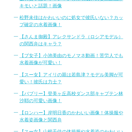
キモいと話題！画像
松野未佳はかわいいのに処女で彼氏いない？カッ
プ確定の水着画像！
【さんま御殿】アレクサンドラ（ロシアモデル）
の関西弁はキャラ？
【プ女子】小池美由のモノマネ動画！苦労人でも
水着画像が可愛い！
【スー女】アイリの親は若島津？モデル美脚が可
愛い！彼氏は力士？
【バブリー】登美ヶ丘高校ダンス部キャプテン林
沙耶の可愛い画像！
【ロンハー】岸明日香のかわいい画像！体操服や
水着姿画像と関西弁
【スー女】山根千佳の体操服や水着姿のかわいい