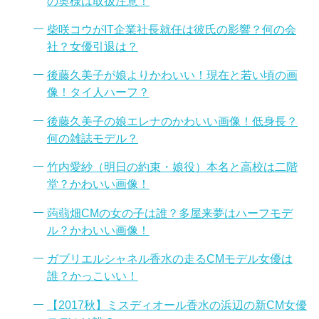
の奥様は取扱注意！
柴咲コウがIT企業社長就任は彼氏の影響？何の会
社？女優引退は？
後藤久美子が娘よりかわいい！現在と若い頃の画
像！タイ人ハーフ？
後藤久美子の娘エレナのかわいい画像！低身長？
何の雑誌モデル？
竹内愛紗（明日の約束・娘役）本名と高校は二階
堂？かわいい画像！
蒟蒻畑CMの女の子は誰？多屋来夢はハーフモデ
ル？かわいい画像！
ガブリエルシャネル香水の走るCMモデル女優は
誰？かっこいい！
【2017秋】ミスディオール香水の浜辺の新CM女優