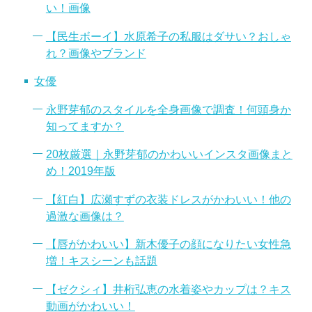
い！画像
【民生ボーイ】水原希子の私服はダサい？おしゃ
れ？画像やブランド
女優
永野芽郁のスタイルを全身画像で調査！何頭身か
知ってますか？
20枚厳選｜永野芽郁のかわいいインスタ画像まと
め！2019年版
【紅白】広瀬すずの衣装ドレスがかわいい！他の
過激な画像は？
【唇がかわいい】新木優子の顔になりたい女性急
増！キスシーンも話題
【ゼクシィ】井桁弘恵の水着姿やカップは？キス
動画がかわいい！