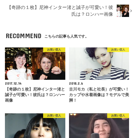
【奇跡の１枚】尼神インター渚と誠子が可愛い！彼
氏は？ロンハー画像
RECOMMEND
こちらの記事も人気です。
お笑い芸人
お笑い芸人
2017.12.14
2018.2.6
【奇跡の１枚】尼神インター渚と
古川モカ（私と社長）が可愛い！
誠子が可愛い！彼氏は？ロンハー
カップや水着画像は？モデルで美
画像
脚！
お笑い芸人
お笑い芸人