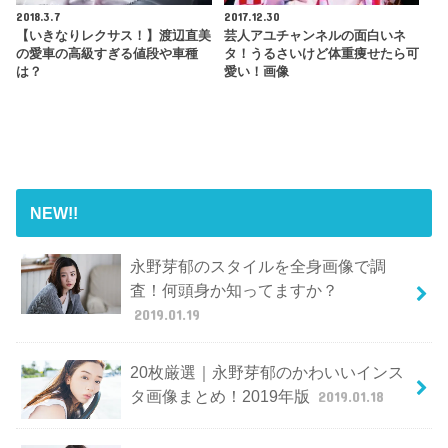
2018.3.7
2017.12.30
【いきなりレクサス！】渡辺直美
芸人アユチャンネルの面白いネ
の愛車の高級すぎる値段や車種
タ！うるさいけど体重痩せたら可
は？
愛い！画像
NEW!!
永野芽郁のスタイルを全身画像で調
査！何頭身か知ってますか？
2019.01.19
20枚厳選｜永野芽郁のかわいいインス
タ画像まとめ！2019年版
2019.01.18