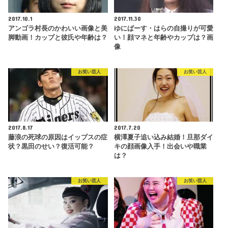
2017.10.1
2017.11.30
アンゴラ村長のかわいい画像と美
ゆにばーす・はらの自撮りが可愛
脚動画！カップと彼氏や年齢は？
い！顔マネと年齢やカップは？画
像
お笑い芸人
お笑い芸人
2017.8.17
2017.7.20
藤浪の死球の原因はイップスの症
横澤夏子追い込み結婚！旦那ダイ
状？黒田のせい？復活可能？
キの顔画像入手！出会いや職業
は？
お笑い芸人
お笑い芸人