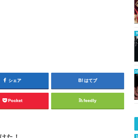
シェア
はてブ
Pocket
feedly
けた！