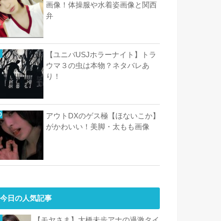
画像！体操服や水着姿画像と関西
弁
【ユニバUSJホラーナイト】トラ
ウマ３の虫は本物？ネタバレあ
り！
アウトDXのゲス極【ほないこか】
がかわいい！美脚・太もも画像
今日の人気記事
【モヤさま】大橋未歩アナの過激タイ