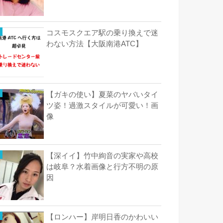
コスモスクエア駅の乗り換えで迷
わない方法【大阪南港ATC】
【ガキの使い】夏菜のヤバいタイ
ツ姿！過激スタイルが可愛い！画
像
【深イイ】竹中絢音の実家や高校
は岐阜？水着画像と行方不明の原
因
【ロンハー】岸明日香のかわいい