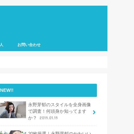
人
お問い合わせ
NEW!!
永野芽郁のスタイルを全身画像
で調査！何頭身か知ってます
か？
2019.01.19
20枚厳選｜永野芽郁のかわいい