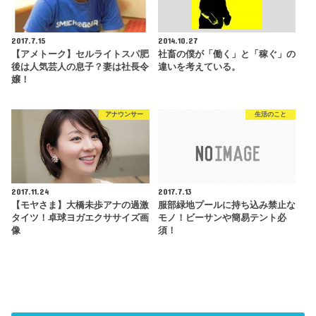
2017.7.15
2014.10.27
【アメトーク】セルライトスパ肥
社畜の僕が「働く」と「稼ぐ」の
後は人気芸人の息子？妻は社長令
違いを考えている。
嬢！
アナウンサー
生活のこと
2017.11.24
2017.7.13
【モヤさま】大橋未歩アナの過激
服部緑地プールに持ち込み禁止な
タイツ！卓球ヨガエクササイズ画
モノ！ビーサンや簡易テント必
像
須！