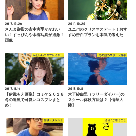
2017.12.26
2014.10.20
さんま御殿の吉本実憂がかわい
ユニバのクリスマスデート！おす
い！すっぴんや水着写真が過激！
すめ告白プランを本気で考えた
画像
かわいいコスプレイヤー
その他のスポーツ選手
2017.11.14
2017.10.8
【伊織もえ画像】コミケ２０１８
木下紗由里（フリーダイバー)の
冬の過激で可愛いコスプレまと
スクール体験方法は？【情熱大
め！
陸】
俳優・タレント
ささZが思うこと