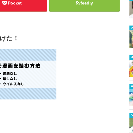
Pocket
feedly
けた！