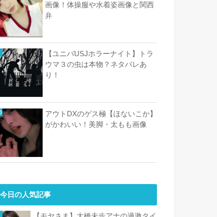
画像！体操服や水着姿画像と関西
弁
【ユニバUSJホラーナイト】トラ
ウマ３の虫は本物？ネタバレあ
り！
アウトDXのゲス極【ほないこか】
がかわいい！美脚・太もも画像
今日の人気記事
【モヤさま】大橋未歩アナの過激タイ