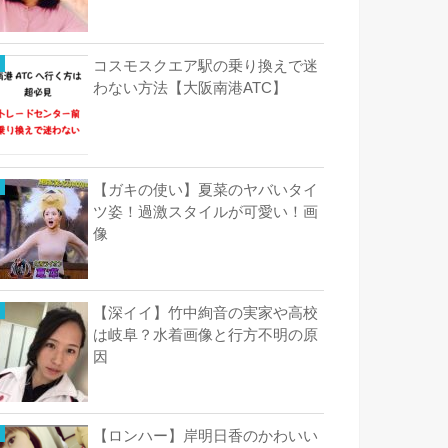
コスモスクエア駅の乗り換えで迷
わない方法【大阪南港ATC】
【ガキの使い】夏菜のヤバいタイ
ツ姿！過激スタイルが可愛い！画
像
【深イイ】竹中絢音の実家や高校
は岐阜？水着画像と行方不明の原
因
【ロンハー】岸明日香のかわいい