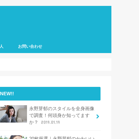
人
お問い合わせ
NEW!!
永野芽郁のスタイルを全身画像
で調査！何頭身か知ってます
か？
2019.01.19
20枚厳選｜永野芽郁のかわいい