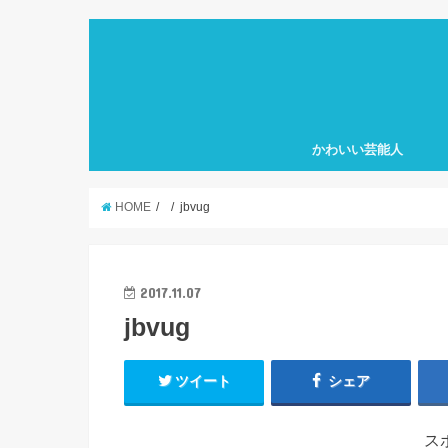
かわいい芸能人
HOME
jbvug
2017.11.07
jbvug
ツイート
シェア
ス