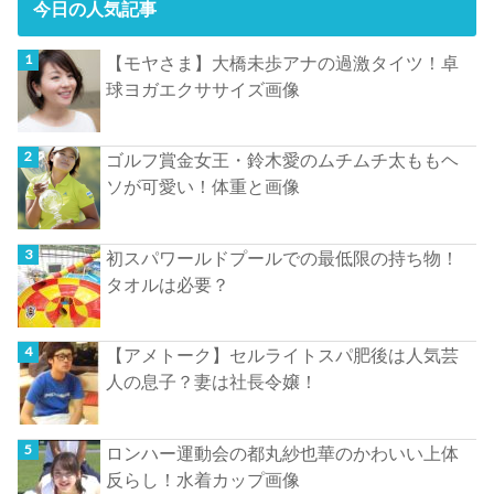
今日の人気記事
【モヤさま】大橋未歩アナの過激タイツ！卓
球ヨガエクササイズ画像
ゴルフ賞金女王・鈴木愛のムチムチ太ももヘ
ソが可愛い！体重と画像
初スパワールドプールでの最低限の持ち物！
タオルは必要？
【アメトーク】セルライトスパ肥後は人気芸
人の息子？妻は社長令嬢！
ロンハー運動会の都丸紗也華のかわいい上体
反らし！水着カップ画像