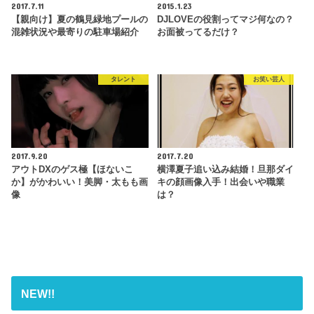
2017.7.11
2015.1.23
【親向け】夏の鶴見緑地プールの
DJLOVEの役割ってマジ何なの？
混雑状況や最寄りの駐車場紹介
お面被ってるだけ？
タレント
お笑い芸人
2017.9.20
2017.7.20
アウトDXのゲス極【ほないこ
横澤夏子追い込み結婚！旦那ダイ
か】がかわいい！美脚・太もも画
キの顔画像入手！出会いや職業
像
は？
NEW!!