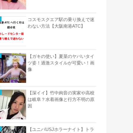
コスモスクエア駅の乗り換えで迷
わない方法【大阪南港ATC】
【ガキの使い】夏菜のヤバいタイ
ツ姿！過激スタイルが可愛い！画
像
【深イイ】竹中絢音の実家や高校
は岐阜？水着画像と行方不明の原
因
【ユニバUSJホラーナイト】トラ