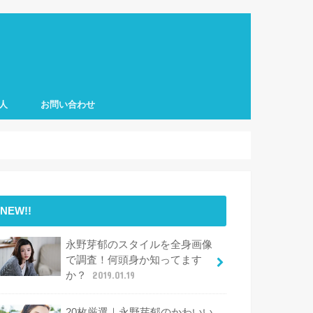
人
お問い合わせ
NEW!!
永野芽郁のスタイルを全身画像
で調査！何頭身か知ってます
か？
2019.01.19
20枚厳選｜永野芽郁のかわいい