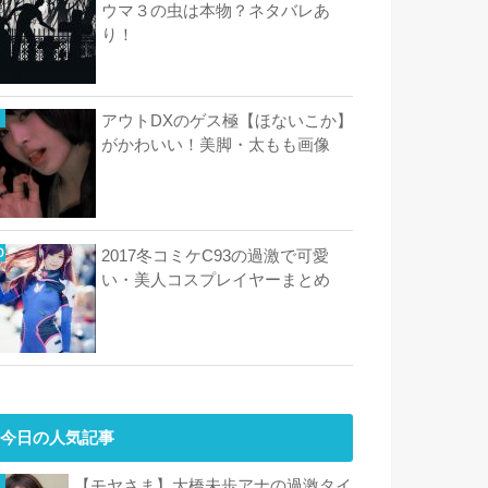
ウマ３の虫は本物？ネタバレあ
り！
アウトDXのゲス極【ほないこか】
がかわいい！美脚・太もも画像
2017冬コミケC93の過激で可愛
い・美人コスプレイヤーまとめ
今日の人気記事
【モヤさま】大橋未歩アナの過激タイ