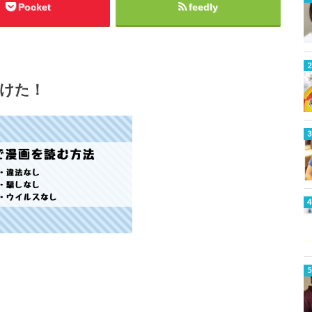
Pocket
feedly
けた！