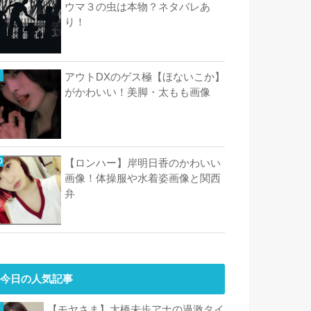
ウマ３の虫は本物？ネタバレあ
り！
アウトDXのゲス極【ほないこか】
がかわいい！美脚・太もも画像
【ロンハー】岸明日香のかわいい
画像！体操服や水着姿画像と関西
弁
今日の人気記事
【モヤさま】大橋未歩アナの過激タイ