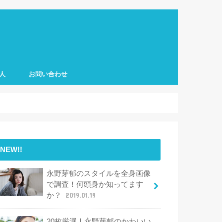
人
お問い合わせ
NEW!!
永野芽郁のスタイルを全身画像
で調査！何頭身か知ってます
か？
2019.01.19
20枚厳選｜永野芽郁のかわいい