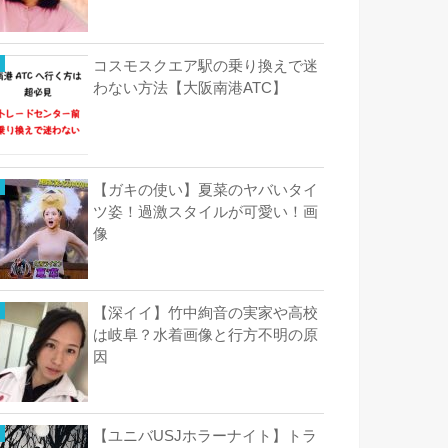
コスモスクエア駅の乗り換えで迷
わない方法【大阪南港ATC】
【ガキの使い】夏菜のヤバいタイ
ツ姿！過激スタイルが可愛い！画
像
【深イイ】竹中絢音の実家や高校
は岐阜？水着画像と行方不明の原
因
【ユニバUSJホラーナイト】トラ