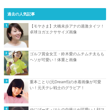
過去の人気記事
【モヤさま】大橋未歩アナの過激タイツ！
卓球ヨガエクササイズ画像
ゴルフ賞金女王・鈴木愛のムチムチ太もも
ヘソが可愛い！体重と画像
重本ことり(元Dream5)の水着画像が可愛
い！元天テレ戦士のグラビア！
ゆにばーす・はらの自撮りが可愛い！顔マ