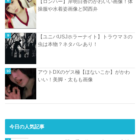
【ロンハー】岸明日香のかわいい画像！体
操服や水着姿画像と関西弁
【ユニバUSJホラーナイト】トラウマ３の
虫は本物？ネタバレあり！
アウトDXのゲス極【ほないこか】がかわ
いい！美脚・太もも画像
今日の人気記事