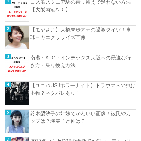
コスモスクエア駅の乗り換えで迷わない方法
【大阪南港ATC】
【モヤさま】大橋未歩アナの過激タイツ！卓
球ヨガエクササイズ画像
南港・ATC・インテックス大阪への最適な行
き方・乗り換え方法！
【ユニバUSJホラーナイト】トラウマ３の虫は
本物？ネタバレあり！
鈴木梨沙子の姉妹でかわいい画像！彼氏やカ
ップは？瑛美子と仲は？
2017冬コミケC93の過激で可愛い・美人コス