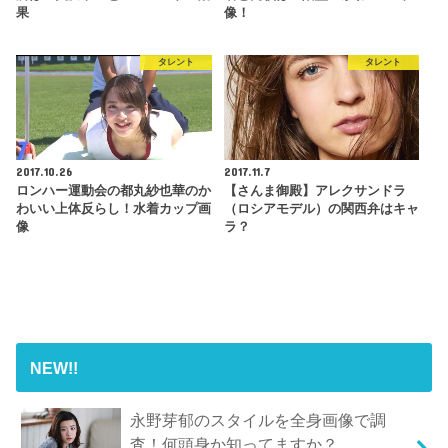
果
像！
タレント
タレント
2017.10.26
2017.11.7
ロンハー運動会の都丸紗也華のか
【さんま御殿】アレクサンドラ
わいい上体反らし！水着カップ画
（ロシアモデル）の関西弁はキャ
像
ラ？
NEW!!
永野芽郁のスタイルを全身画像で調
査！何頭身か知ってますか？