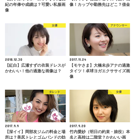
紀の年俸や成績は？可愛い私服画
像！カップや勤務先はどこ？借金
像
女優
アナウンサー
2018.12.30
2017.11.24
【紅白】広瀬すずの衣装ドレスが
【モヤさま】大橋未歩アナの過激
かわいい！他の過激な画像は？
タイツ！卓球ヨガエクササイズ画
像
タレント
女優
2017.9.9
2017.9.20
【深イイ】岡部友ジムの料金と場
竹内愛紗（明日の約束・娘役）本
所は？美尻トレとゴムバンドの効
名と高校は二階堂？かわいい画