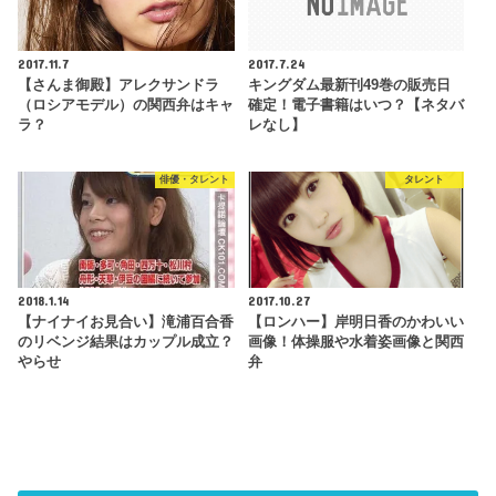
2017.11.7
2017.7.24
【さんま御殿】アレクサンドラ
キングダム最新刊49巻の販売日
（ロシアモデル）の関西弁はキャ
確定！電子書籍はいつ？【ネタバ
ラ？
レなし】
俳優・タレント
タレント
2018.1.14
2017.10.27
【ナイナイお見合い】滝浦百合香
【ロンハー】岸明日香のかわいい
のリベンジ結果はカップル成立？
画像！体操服や水着姿画像と関西
やらせ
弁