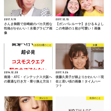
2017.9.19
2017.12.15
さんま御殿で吉崎綾のバカ天然な
【ガンバレルーヤ】まひる＆よし
性格がかわいい！水着グラビア画
この奇跡の１枚が可愛い！画像
像
ささZが思うこと
女優
2014.12.28
2017.9.26
南港・ATC・インテックス大阪へ
後藤久美子が娘よりかわいい！現
の最適な行き方・乗り換え方法！
在と若い頃の画像！タイ人ハー
フ？
タレント
生活のこと