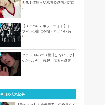
画像！体操服や水着姿画像と関西
弁
【ユニバUSJホラーナイト】トラ
ウマ３の虫は本物？ネタバレあ
り！
アウトDXのゲス極【ほないこか】
がかわいい！美脚・太もも画像
今日の人気記事
【モヤさま】大橋未歩アナの過激タイ