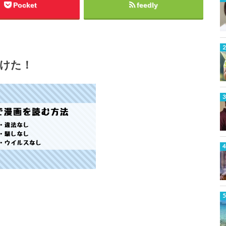
Pocket
feedly
けた！