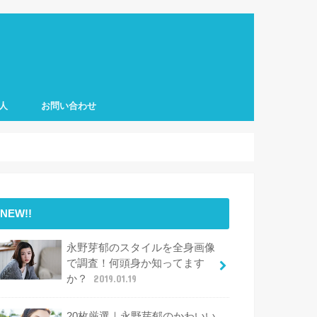
人
お問い合わせ
NEW!!
永野芽郁のスタイルを全身画像
で調査！何頭身か知ってます
か？
2019.01.19
20枚厳選｜永野芽郁のかわいい