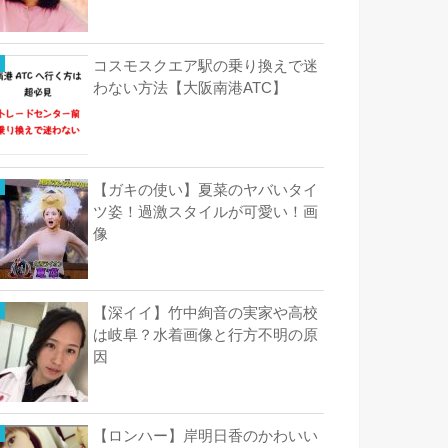
コスモスクエア駅の乗り換えで迷
わない方法【大阪南港ATC】
【ガキの使い】夏菜のヤバいタイ
ツ姿！過激スタイルが可愛い！画
像
【深イイ】竹中絢音の実家や高校
は岐阜？水着画像と行方不明の原
因
【ロンハー】岸明日香のかわいい