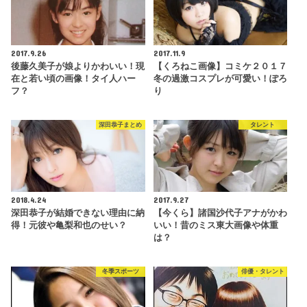
2017.9.26
2017.11.9
後藤久美子が娘よりかわいい！現
【くろねこ画像】コミケ２０１７
在と若い頃の画像！タイ人ハー
冬の過激コスプレが可愛い！ぽろ
フ？
り
深田恭子まとめ
タレント
2018.4.24
2017.9.27
深田恭子が結婚できない理由に納
【今くら】諸国沙代子アナがかわ
得！元彼や亀梨和也のせい？
いい！昔のミス東大画像や体重
は？
冬季スポーツ
俳優・タレント