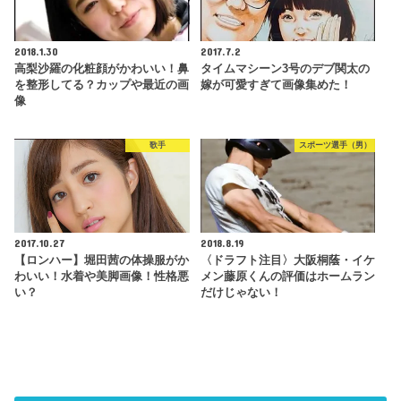
2018.1.30
2017.7.2
高梨沙羅の化粧顔がかわいい！鼻
タイムマシーン3号のデブ関太の
を整形してる？カップや最近の画
嫁が可愛すぎて画像集めた！
像
歌手
スポーツ選手（男）
2017.10.27
2018.8.19
【ロンハー】堀田茜の体操服がか
〈ドラフト注目〉大阪桐蔭・イケ
わいい！水着や美脚画像！性格悪
メン藤原くんの評価はホームラン
い？
だけじゃない！