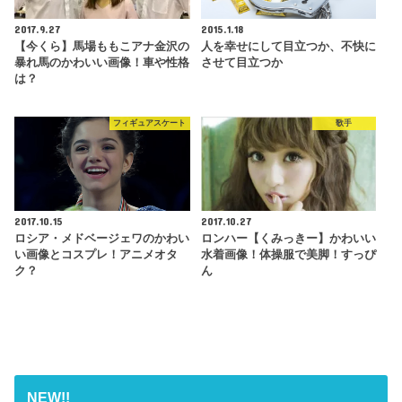
2017.9.27
2015.1.18
【今くら】馬場ももこアナ金沢の
人を幸せにして目立つか、不快に
暴れ馬のかわいい画像！車や性格
させて目立つか
は？
フィギュアスケート
歌手
2017.10.15
2017.10.27
ロシア・メドベージェワのかわい
ロンハー【くみっきー】かわいい
い画像とコスプレ！アニメオタ
水着画像！体操服で美脚！すっぴ
ク？
ん
NEW!!