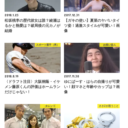
2018.1.23
2017.12.31
松坂桃李の歴代彼女は誰？綾瀬は
【ガキの使い】夏菜のヤバいタイ
るかと熱愛は？破局後の元カノが
ツ姿！過激スタイルが可愛い！画
結婚
像
スポーツ選手（男）
お笑い芸人
2018.8.19
2017.11.30
〈ドラフト注目〉大阪桐蔭・イケ
ゆにばーす・はらの自撮りが可愛
メン藤原くんの評価はホームラン
い！顔マネと年齢やカップは？画
だけじゃない！
像
タレント
ささZが思うこと