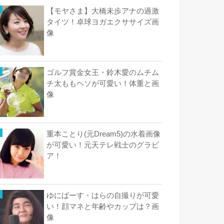
【モヤさま】大橋未歩アナの過激
タイツ！卓球ヨガエクササイズ画
像
ゴルフ賞金女王・鈴木愛のムチム
チ太ももヘソが可愛い！体重と画
像
重本ことり(元Dream5)の水着画像
が可愛い！元天テレ戦士のグラビ
ア！
ゆにばーす・はらの自撮りが可愛
い！顔マネと年齢やカップは？画
像