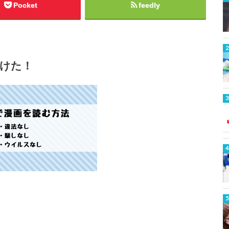
Pocket
feedly
けた！