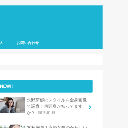
人
お問い合わせ
NEW!!
永野芽郁のスタイルを全身画像
で調査！何頭身か知ってます
か？
2019.01.19
20枚厳選｜永野芽郁のかわいい