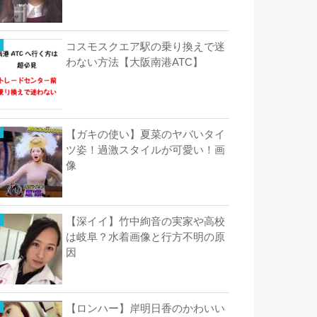
コスモスクエア駅の乗り換えで迷
わない方法【大阪南港ATC】
【ガキの使い】夏菜のヤバいタイ
ツ姿！過激スタイルが可愛い！画
像
【深イイ】竹中絢音の実家や高校
は岐阜？水着画像と行方不明の原
因
【ロンハー】岸明日香のかわいい