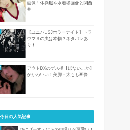
画像！体操服や水着姿画像と関西
弁
【ユニバUSJホラーナイト】トラ
ウマ３の虫は本物？ネタバレあ
り！
アウトDXのゲス極【ほないこか】
がかわいい！美脚・太もも画像
今日の人気記事
ゆにばーす・はらの自撮りが可愛い！