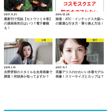
2017.11.21
2014.12.28
最新刊で完結【セトウツミ８巻】
南港・ATC・インテックス大阪へ
の漫画発売日はいつ？電子書籍
の最適な行き方・乗り換え方法！
も！
女優
歌手
2019.1.19
2017.11.7
永野芽郁のスタイルを全身画像で
斉藤アリスのかわいい水着モデル
調査！何頭身か知ってますか？
画像！スリーサイズとカップは？