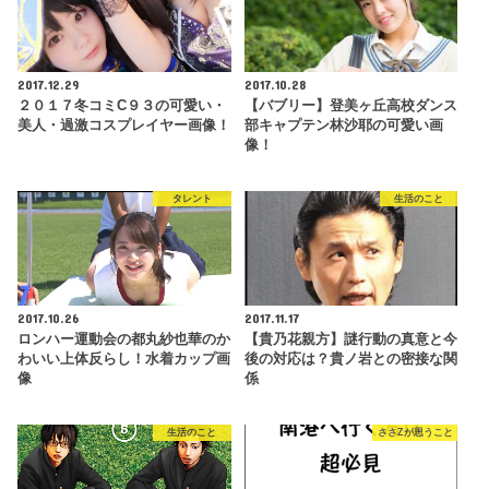
2017.12.29
2017.10.28
２０１７冬コミC９３の可愛い・
【バブリー】登美ヶ丘高校ダンス
美人・過激コスプレイヤー画像！
部キャプテン林沙耶の可愛い画
像！
タレント
生活のこと
2017.10.26
2017.11.17
ロンハー運動会の都丸紗也華のか
【貴乃花親方】謎行動の真意と今
わいい上体反らし！水着カップ画
後の対応は？貴ノ岩との密接な関
像
係
生活のこと
ささZが思うこと