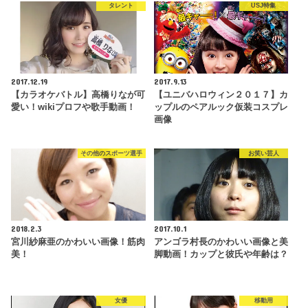
タレント
USJ特集
2017.12.19
2017.9.13
【カラオケバトル】高橋りなが可
【ユニバハロウィン２０１７】カ
愛い！wikiプロフや歌手動画！
ップルのペアルック仮装コスプレ
画像
その他のスポーツ選手
お笑い芸人
2018.2.3
2017.10.1
宮川紗麻亜のかわいい画像！筋肉
アンゴラ村長のかわいい画像と美
美！
脚動画！カップと彼氏や年齢は？
女優
移動用