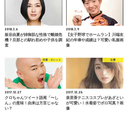
2018.3.6
2018.3.9
板谷由夏が姉御肌な性格で離婚危
【女子野球でホームラン】川端友
機？旦那との馴れ初めや子供を調
紀の年俸や成績は？可愛い私服画
査
像
俳優・タレント
女優
2017.12.27
2017.12.26
クロちゃんツイート語尾「〜し
泉里香テニスコスプレがあざとい
ん」の意味！由来は方言じゃな
が可愛い！水着姿でポロ写真？画
い？
像