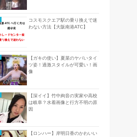
コスモスクエア駅の乗り換えで迷
わない方法【大阪南港ATC】
【ガキの使い】夏菜のヤバいタイ
ツ姿！過激スタイルが可愛い！画
像
【深イイ】竹中絢音の実家や高校
は岐阜？水着画像と行方不明の原
因
【ロンハー】岸明日香のかわいい