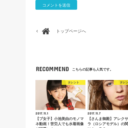
トップページへ
RECOMMEND
こちらの記事も人気です。
タレント
タレ
2017.11.1
2017.11.7
【プ女子】小池美由のモノマ
【さんま御殿】アレク
ネ動画！苦労人でも水着画像
ラ（ロシアモデル）の