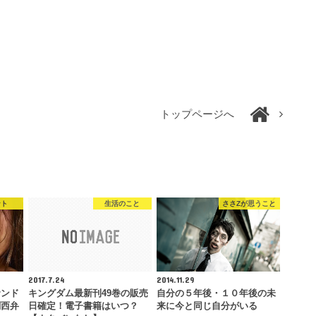
トップページへ
ント
生活のこと
ささZが思うこと
2017.7.24
2014.11.29
サンド
キングダム最新刊49巻の販売
自分の５年後・１０年後の未
関西弁
日確定！電子書籍はいつ？
来に今と同じ自分がいる