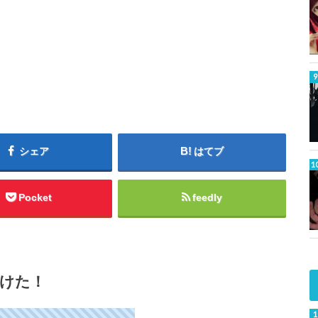
シェア
はてブ
Pocket
feedly
けた！