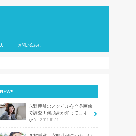
人
お問い合わせ
NEW!!
永野芽郁のスタイルを全身画像
で調査！何頭身か知ってます
か？
2019.01.19
20枚厳選｜永野芽郁のかわいい