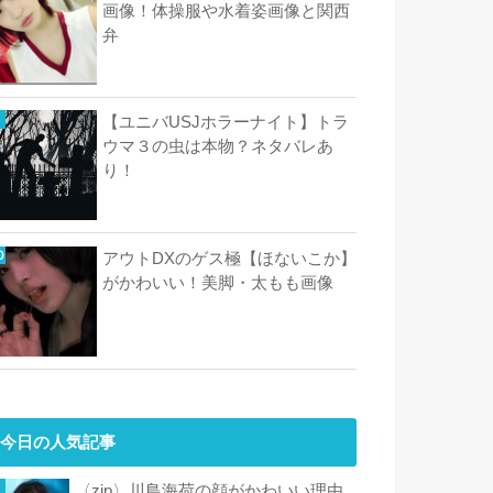
画像！体操服や水着姿画像と関西
弁
【ユニバUSJホラーナイト】トラ
ウマ３の虫は本物？ネタバレあ
り！
アウトDXのゲス極【ほないこか】
がかわいい！美脚・太もも画像
今日の人気記事
〈zip〉川島海荷の顔がかわいい理由