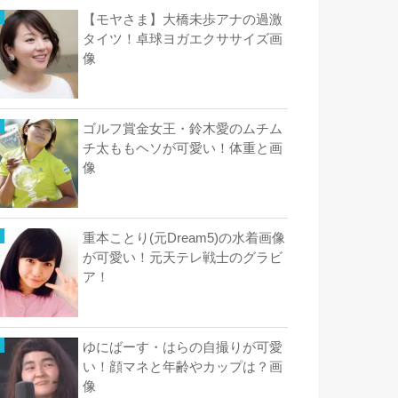
【モヤさま】大橋未歩アナの過激
タイツ！卓球ヨガエクササイズ画
像
ゴルフ賞金女王・鈴木愛のムチム
チ太ももヘソが可愛い！体重と画
像
重本ことり(元Dream5)の水着画像
が可愛い！元天テレ戦士のグラビ
ア！
ゆにばーす・はらの自撮りが可愛
い！顔マネと年齢やカップは？画
像