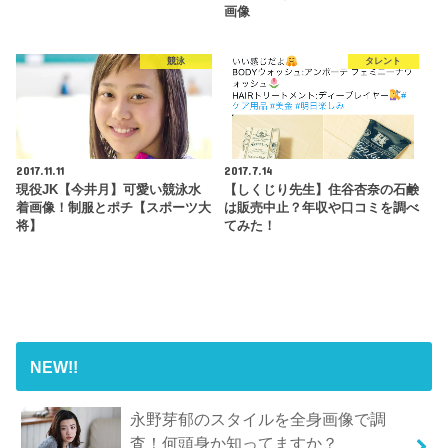
画像
競泳
タレント
2017.11.11
2017.7.14
現役JK【今井月】可愛い競泳水
【しくじり先生】住谷杏奈の石鹸
着画像！制服とポチ【スポーツ大
は販売中止？年収や口コミを調べ
将】
てみた！
NEW!!
永野芽郁のスタイルを全身画像で調
査！何頭身か知ってますか？