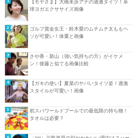
【モヤさま】大橋未歩アナの過激タイツ！卓
球ヨガエクササイズ画像
ゴルフ賞金女王・鈴木愛のムチムチ太ももヘ
ソが可愛い！体重と画像
さや香・新山（強い気持ちの方）がイケメ
ン！後藤と似てる画像比較
【ガキの使い】夏菜のヤバいタイツ姿！過激
スタイルが可愛い！画像
初スパワールドプールでの最低限の持ち物！
タオルは必要？
〈zip〉川島海荷の顔がかわいい理由は？ハー