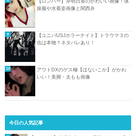
【ロンハー】岸明日香のかわいい画像！体
操服や水着姿画像と関西弁
【ユニバUSJホラーナイト】トラウマ３の
虫は本物？ネタバレあり！
アウトDXのゲス極【ほないこか】がかわ
いい！美脚・太もも画像
今日の人気記事