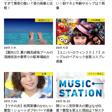
すぎて整形の疑い？昔の画像と比
い！顔マネと年齢やカップは？画
較！
像
生活のこと
USJ特集
2017.7.11
2017.9.13
【親向け】夏の鶴見緑地プールの
【ユニバハロウィン２０１７】カ
混雑状況や最寄りの駐車場紹介
ップルのペアルック仮装コスプレ
画像
女優
イケメン有名人
2017.7.26
2017.12.22
【ウチの夫】松岡茉優のかわいい
関ジャニ安田章大の髪はなぜ白
髪型！ショートボブやパーマ画像
紫？髪型を変えた理由は？Mステ