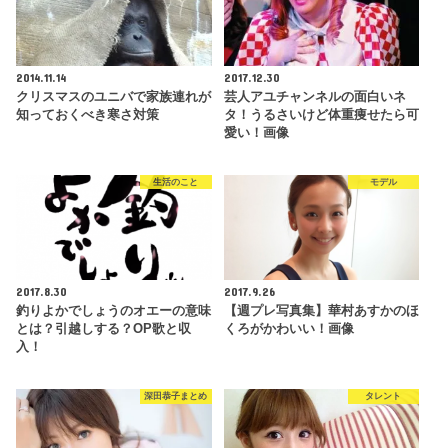
2014.11.14
2017.12.30
クリスマスのユニバで家族連れが
芸人アユチャンネルの面白いネ
知っておくべき寒さ対策
タ！うるさいけど体重痩せたら可
愛い！画像
生活のこと
モデル
2017.8.30
2017.9.26
釣りよかでしょうのオエーの意味
【週プレ写真集】華村あすかのほ
とは？引越しする？OP歌と収
くろがかわいい！画像
入！
深田恭子まとめ
タレント