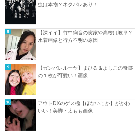
虫は本物？ネタバレあり！
【深イイ】竹中絢音の実家や高校は岐阜？
水着画像と行方不明の原因
【ガンバレルーヤ】まひる＆よしこの奇跡
の１枚が可愛い！画像
アウトDXのゲス極【ほないこか】がかわ
いい！美脚・太もも画像