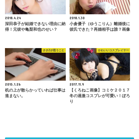
2018.4.24
2018.1.30
深田恭子が結婚できない理由に納
小倉優子（ゆうこりん）離婚後に
得！元彼や亀梨和也のせい？
彼氏できた？再婚相手は誰？画像
ささZが思うこと
かわいいコスプレイヤー
2015.1.26
2017.11.9
机の上が散らかっていれば仕事は
【くろねこ画像】コミケ２０１７
進まない。
冬の過激コスプレが可愛い！ぽろ
り