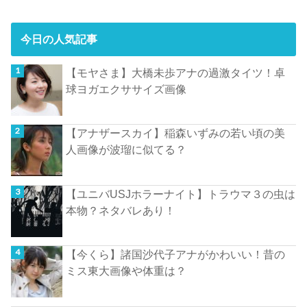
今日の人気記事
【モヤさま】大橋未歩アナの過激タイツ！卓
球ヨガエクササイズ画像
【アナザースカイ】稲森いずみの若い頃の美
人画像が波瑠に似てる？
【ユニバUSJホラーナイト】トラウマ３の虫は
本物？ネタバレあり！
【今くら】諸国沙代子アナがかわいい！昔の
ミス東大画像や体重は？