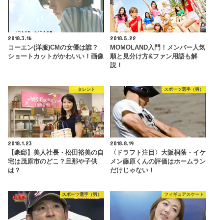
2018.3.16
2018.5.22
コーエン(洋服)CMの女優は誰？
MOMOLAND入門！メンバー人気
ショートカットがかわいい！画像
順と見分け方&ファン用語も解
説！
タレント
スポーツ選手（男）
2018.1.23
2018.8.19
【豪邸】美人社長・松田裕美の自
〈ドラフト注目〉大阪桐蔭・イケ
宅は茂原市のどこ？旦那や子供
メン藤原くんの評価はホームラン
は？
だけじゃない！
スポーツ選手（男）
フィギュアスケート