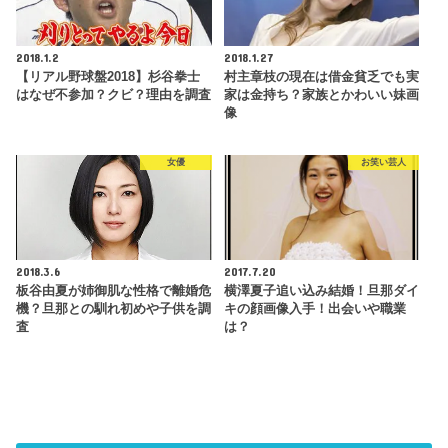
2018.1.2
2018.1.27
【リアル野球盤2018】杉谷拳士
村主章枝の現在は借金貧乏でも実
はなぜ不参加？クビ？理由を調査
家は金持ち？家族とかわいい妹画
像
女優
お笑い芸人
2018.3.6
2017.7.20
板谷由夏が姉御肌な性格で離婚危
横澤夏子追い込み結婚！旦那ダイ
機？旦那との馴れ初めや子供を調
キの顔画像入手！出会いや職業
査
は？