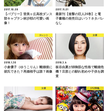
2017.10.28
2017.11.21
【バブリー】登美ヶ丘高校ダンス
最新刊【進撃の巨人24巻】と電
部キャプテン林沙耶の可愛い画
子書籍の発売日はいつ？ネタバレ
像！
なし
タレント
女優
2018.1.30
2018.3.6
小倉優子（ゆうこりん）離婚後に
板谷由夏が姉御肌な性格で離婚危
彼氏できた？再婚相手は誰？画像
機？旦那との馴れ初めや子供を調
査
女優
USJ特集