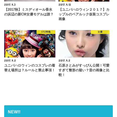
2017.9.3
2017.9.13
【2017秋】ミスディオール香水
【ユニバハロウィン２０１７】カ
の浜辺の新CM女優モデルは誰？
ップルのペアルック仮装コスプレ
画像
USJ特集
女優
2017.9.2
2017.9.2
ユニバハロウィンのコスプレの着
石原さとみがすっぴん公開！可愛
替え場所は？ルールと禁止事項！
すぎて整形の疑い？昔の画像と比
較！
NEW!!