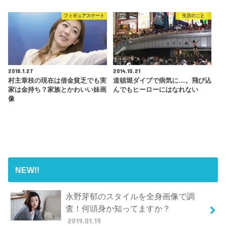
フィギュアスケート
生活のこと
2018.1.27
2014.10.21
村主章枝の現在は借金貧乏でも実
道頓堀ダイブで病気に…。飛び込
家は金持ち？家族とかわいい妹画
んでもヒーローにはなれない
像
NEW!!
永野芽郁のスタイルを全身画像で調
査！何頭身か知ってますか？
2019.01.19