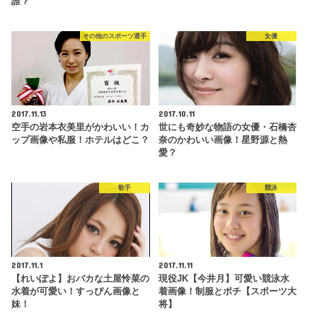
誰？
その他のスポーツ選手
女優
2017.11.13
2017.10.11
空手の岩本衣美里がかわいい！カ
世にも奇妙な物語の女優・石橋杏
ップ画像や私服！ホテルはどこ？
奈のかわいい画像！星野源と熱
愛？
歌手
競泳
2017.11.1
2017.11.11
【れいぽよ】おバカな土屋怜菜の
現役JK【今井月】可愛い競泳水
水着が可愛い！すっぴん画像と
着画像！制服とポチ【スポーツ大
妹！
将】