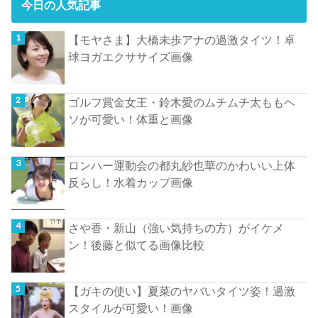
今日の人気記事
【モヤさま】大橋未歩アナの過激タイツ！卓
球ヨガエクササイズ画像
ゴルフ賞金女王・鈴木愛のムチムチ太ももヘ
ソが可愛い！体重と画像
ロンハー運動会の都丸紗也華のかわいい上体
反らし！水着カップ画像
さや香・新山（強い気持ちの方）がイケメ
ン！後藤と似てる画像比較
【ガキの使い】夏菜のヤバいタイツ姿！過激
スタイルが可愛い！画像