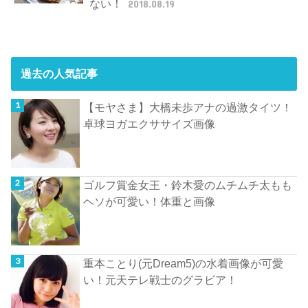
ない！
2018.08.19
過去の人気記事
【モヤさま】大橋未歩アナの過激タイツ！
卓球ヨガエクササイズ画像
ゴルフ賞金女王・鈴木愛のムチムチ太もも
ヘソが可愛い！体重と画像
重本ことり(元Dream5)の水着画像が可愛
い！元天テレ戦士のグラビア！