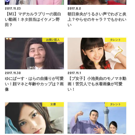
2017.11.23
2017.8.2
【M1】マヂカルラブリーの面白
朝日奈央がうるさい声でわざと炎
い動画！ネタ担当はイケメン野
上？やらせのキャラ？でもかわい
田？
い
お笑い芸人
タレント
2017.11.30
2017.11.1
ゆにばーす・はらの自撮りが可愛
【プ女子】小池美由のモノマネ動
い！顔マネと年齢やカップは？画
画！苦労人でも水着画像が可愛
像
い！
女優
タレント