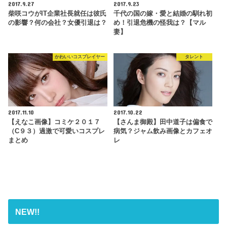
2017.9.27
2017.9.23
柴咲コウがIT企業社長就任は彼氏
千代の国の嫁・愛と結婚の馴れ初
の影響？何の会社？女優引退は？
め！引退危機の怪我は？【マル
妻】
かわいいコスプレイヤー
タレント
2017.11.10
2017.10.22
【えなこ画像】コミケ２０１７
【さんま御殿】田中道子は偏食で
（C９３）過激で可愛いコスプレ
病気？ジャム飲み画像とカフェオ
まとめ
レ
NEW!!