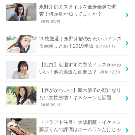
永野芽郁のスタイルを全身画像で調
査！何頭身か知ってますか？
2019.01.19
20枚厳選｜永野芽郁のかわいいインス
タ画像まとめ！2019年版
2019.01.18
【紅白】広瀬すずの衣装ドレスがかわ
いい！他の過激な画像は？
2018.12.30
【唇がかわいい】新木優子の顔になり
たい女性急増！キスシーンも話題
2018.09.11
〈ドラフト注目〉大阪桐蔭・イケメン
藤原くんの評価はホームランだけじゃ