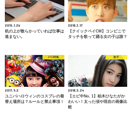
2015.1.26
2018.3.17
机の上が散らかっていれば仕事は
【クイックペイCM】コンビニで
進まない。
タッチを歌って踊る女の子は誰？
USJ特集
歌手
2017.9.2
2018.5.24
ユニバハロウィンのコスプレの着
【エビ中No. 1】柏木ひなたがか
替え場所は？ルールと禁止事項！
わいい！太った頃や現在の画像比
較