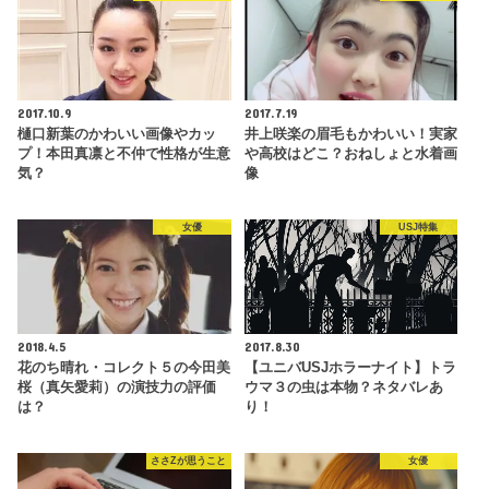
2017.10.9
2017.7.19
樋口新葉のかわいい画像やカッ
井上咲楽の眉毛もかわいい！実家
プ！本田真凛と不仲で性格が生意
や高校はどこ？おねしょと水着画
気？
像
女優
USJ特集
2018.4.5
2017.8.30
花のち晴れ・コレクト５の今田美
【ユニバUSJホラーナイト】トラ
桜（真矢愛莉）の演技力の評価
ウマ３の虫は本物？ネタバレあ
は？
り！
ささZが思うこと
女優