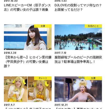
2017.12.22
2015.1.23
LINEスピーカーCM（双子ダンス
DJLOVEの役割ってマジ何なの？
左）の可愛い女の子は誰？画像
お面被ってるだけ？
女優
生活のこと
2018.3.30
2017.7.12
【宮本から君へ】ヒロイン受付嬢
服部緑地プールのピークの混雑状
（甲田美沙子）の可愛い女優は
況は？駐車場は競争率高し！
誰？
タレント
女優
2017.9.7
2017.12.31