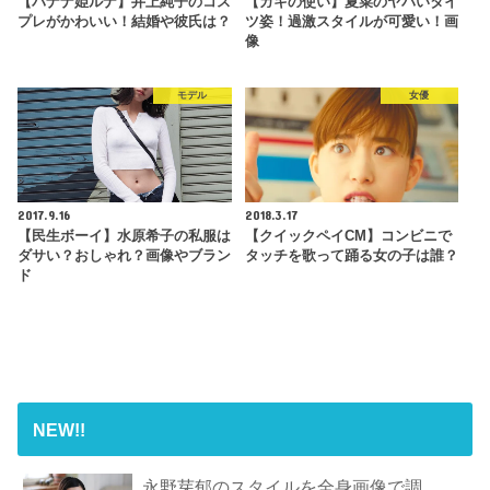
【バナナ姫ルナ】井上純子のコス
【ガキの使い】夏菜のヤバいタイ
プレがかわいい！結婚や彼氏は？
ツ姿！過激スタイルが可愛い！画
像
モデル
女優
2017.9.16
2018.3.17
【民生ボーイ】水原希子の私服は
【クイックペイCM】コンビニで
ダサい？おしゃれ？画像やブラン
タッチを歌って踊る女の子は誰？
ド
NEW!!
永野芽郁のスタイルを全身画像で調