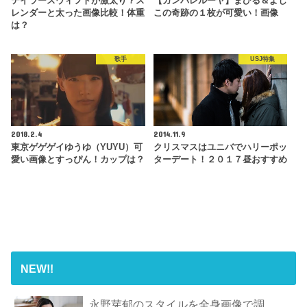
テイラースウィフトが激太り？ス
【ガンバレルーヤ】まひる＆よし
レンダーと太った画像比較！体重
この奇跡の１枚が可愛い！画像
は？
歌手
USJ特集
2018.2.4
2014.11.9
東京ゲゲゲイゆうゆ（YUYU）可
クリスマスはユニバでハリーポッ
愛い画像とすっぴん！カップは？
ターデート！２０１７昼おすすめ
NEW!!
永野芽郁のスタイルを全身画像で調