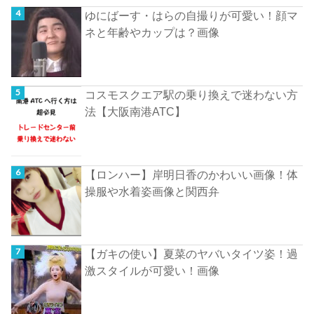
ゆにばーす・はらの自撮りが可愛い！顔マ
ネと年齢やカップは？画像
コスモスクエア駅の乗り換えで迷わない方
法【大阪南港ATC】
【ロンハー】岸明日香のかわいい画像！体
操服や水着姿画像と関西弁
【ガキの使い】夏菜のヤバいタイツ姿！過
激スタイルが可愛い！画像