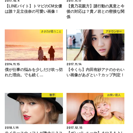
2017.10.4
2017.11.17
【LINEバイト】トマピのCM女優
【貴乃花親方】謎行動の真意と今
は誰？足立佳奈の可愛い画像！
後の対応は？貴ノ岩との密接な関
係
ささZが思うこと
アナウンサー
2014.11.15
2017.11.14
僕が仕事の悩みを少しだけ吹っ切
【今くら】内田有紗アナのかわい
れた理由。でも続く…
い画像があざとい？カップ判定！
歌手
お笑い芸人
2018.1.19
2017.12.15