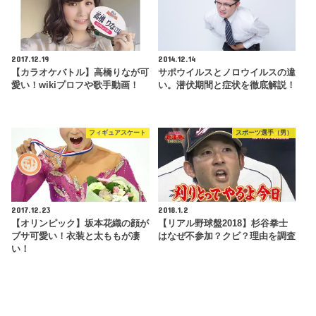
2017.12.19
2014.12.14
【カラオケバトル】高橋りなが可
サポウイルスとノロウイルスの違
愛い！wikiプロフや歌手動画！
い。潜伏期間と症状を徹底解説！
フィギュアスケート
スポーツ選手（男）
2017.12.23
2018.1.2
【オリンピック】坂本花織の顔が
【リアル野球盤2018】杉谷拳士
ブサ可愛い！衣装と太ももが凄
はなぜ不参加？クビ？理由を調査
い！