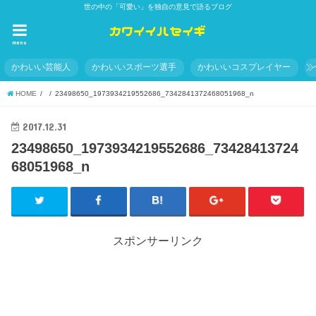
世の中の「可愛い」を独自の意見で語るブログ
menu
かわいい芸能人
かわいいスポーツ選手
かわいいコスプレイヤー
HOME
23498650_1973934219552686_7342841372468051968_n
2017.12.31
23498650_1973934219552686_73428413724
68051968_n
スポンサーリンク