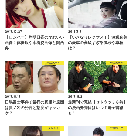
2017.10.27
2018.3.7
【ロンハー】岸明日香のかわいい
【いきなりレクサス！】渡辺直美
画像！体操服や水着姿画像と関西
の愛車の高級すぎる値段や車種
弁
は？
生活のこと
生活のこと
2017.11.15
2017.11.21
日馬富士事件で暴行の真相と原因
最新刊で完結【セトウツミ８巻】
は貴ノ岩の発言と態度がキッカ
の漫画発売日はいつ？電子書籍
ケ？
も！
タレント
生活のこと